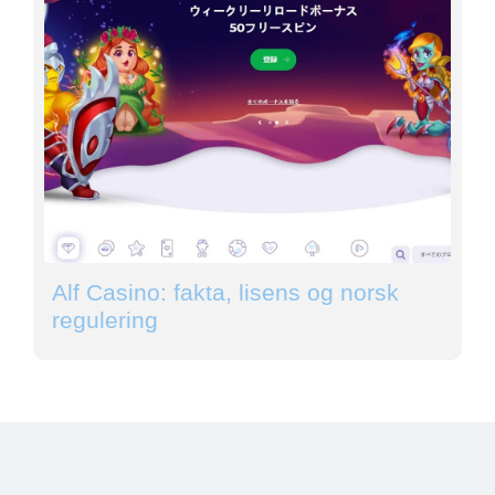
Alf Casino: fakta, lisens og norsk
regulering