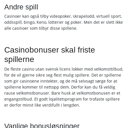
Andre spill
Casinoer kan også tilby videopoker, skrapelodd, virtuell sport,
oddsspill, bingo, Keno, lotterier og poker. Men det er slett ikke
alle casinoer som tilbyr disse spillene.
Casinobonuser skal friste
spillerne
De fleste casino utan svensk licens lokker med velkomsttilbud,
for de vil gjerne sikre seg flest mulig spillere. Det er spillerne
som gir casinoene inntekter, og de må selvsagt sørge for at
spillerne kommer til nettopp dem. Derfor kan du få veldig
rause velkomstbonuser. Bare husk at velkomstbonusen er et
engangstilbud. Et godt lojalitetsprogram for trofaste spillere
er derfor minst like verdifullt i lengden.
Vanlige bonusløsninger