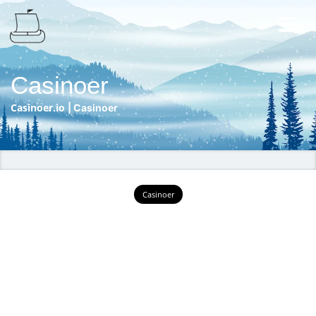
Casinoer
Casinoer.io
|
Casinoer
Casinoer