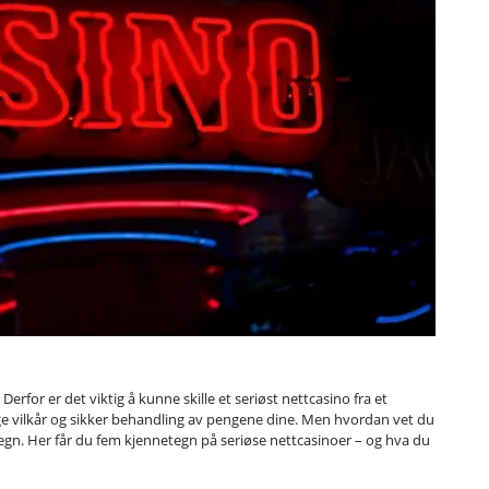
erfor er det viktig å kunne skille et seriøst nettcasino fra et
delige vilkår og sikker behandling av pengene dine. Men hvordan vet du
 tegn. Her får du fem kjennetegn på seriøse nettcasinoer – og hva du