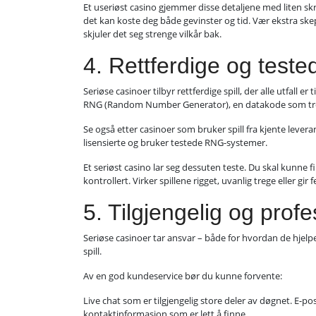
Et useriøst casino gjemmer disse detaljene med liten skri
det kan koste deg både gevinster og tid. Vær ekstra ske
skjuler det seg strenge vilkår bak.
4. Rettferdige og tested
Seriøse casinoer tilbyr rettferdige spill, der alle utfall 
RNG (Random Number Generator), en datakode som trekker
Se også etter casinoer som bruker spill fra kjente leve
lisensierte og bruker testede RNG-systemer.
Et seriøst casino lar seg dessuten teste. Du skal kunne 
kontrollert. Virker spillene rigget, uvanlig trege eller gir fe
5. Tilgjengelig og prof
Seriøse casinoer tar ansvar – både for hvordan de hjel
spill.
Av en god kundeservice bør du kunne forvente:
Live chat som er tilgjengelig store deler av døgnet. E-p
kontaktinformasjon som er lett å finne.