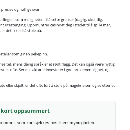
, presise og høflige svar.
pillingen, som muligheten til å sette grenser (daglig, ukentlig,
t utestenging. Oppmuntrer casinoet deg i stedet til å spille mer,
r det ikke til å stole på.
detaljer som gir en pekepinn.
øsitet, mens dårlig språk er et rødt flagg. Det kan også være nyttig
evnes ofte. Seriøse aktører investerer i god brukervennlighet, og
ete eller skjult, er det ofte lurt å stole på magefølelsen og se etter et
 – kort oppsummert
nsnummer, som kan sjekkes hos lisensmyndigheten.