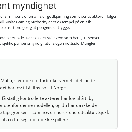
jent myndighet
sens. En lisens er en offisiell godkjenning som viser at aktøren følger
spill. Malta Gaming Authority er et eksempel på en slik
e er rettferdige og at pengene er trygge.
oets nettside. Der skal det stå hvem som har gitt lisensen,
sjekke på lisensmyndighetens egen nettside. Mangler
 Malta, sier noe om forbrukervernet i det landet
et har lov til å tilby spill i Norge.
 statlig kontrollerte aktører har lov til å tilby
er utenfor denne modellen, og du har da ikke de
 tapsgrenser – som hos en norsk enerettsaktør. Sjekk
 til å rette seg mot norske spillere.