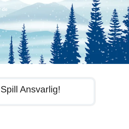
r de
Spill Ansvarlig!