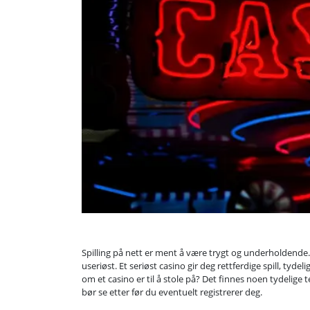
Spilling på nett er ment å være trygt og underholdende. D
useriøst. Et seriøst casino gir deg rettferdige spill, ty
om et casino er til å stole på? Det finnes noen tydelige
bør se etter før du eventuelt registrerer deg.